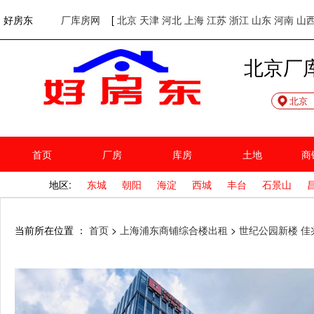
欢迎访问好房东！
网站首页
好房东
厂库房网
[
北京
天津
河北
上海
江苏
浙江
山东
河南
山
北京厂
北京
首页
厂房
库房
土地
商
地区:
东城
朝阳
海淀
西城
丰台
石景山
当前所在位置 ：
首页
>
上海浦东商铺综合楼出租
>
世纪公园新楼 佳