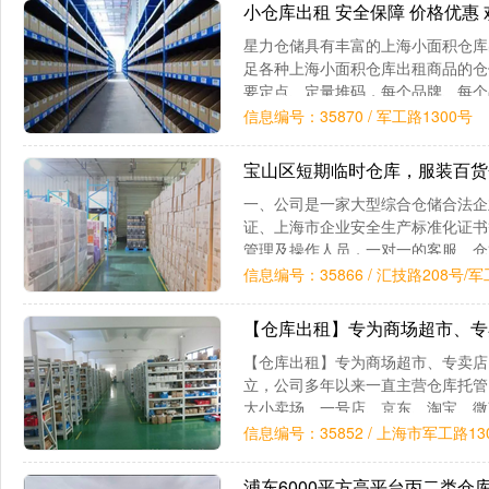
小仓库出租 安全保障 价格优惠
星力仓储具有丰富的上海小面积仓库
足各种上海小面积仓库出租商品的仓
要定点、定量堆码，每个品牌、每个
包装的性质固定每垛商品的数
信息编号：35870 / 军工路1300号
宝山区短期临时仓库，服装百货
一、公司是一家大型综合仓储合法企
证、上海市企业安全生产标准化证书
管理及操作人员，一对一的客服、仓管
米标准库房，地处市区位置，交通
信息编号：35866 / 汇技路208号/
【仓库出租】专为商场超市、专
【仓库出租】专为商场超市、专卖店、
立，公司多年以来一直主营仓库‌‌托
大小卖场、一号店、京东、淘宝、微
等，单品涉及几十万种，还提供
信息编号：35852 / 上海市军工路13
浦东6000平方高平台丙二类仓库