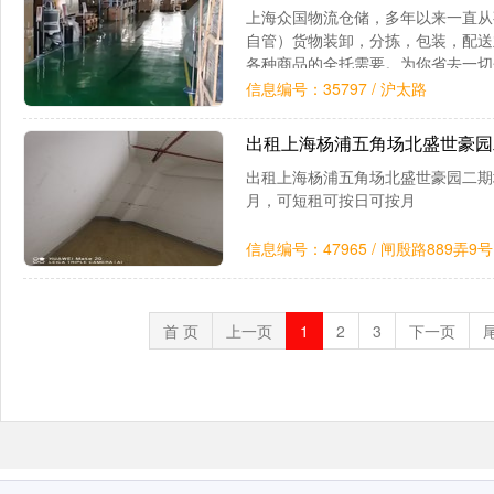
上海众国物流仓储，多年以来一直从事，出租仓
自管）货物装卸，分拣，包装，配送
各种商品的全托需要。为你省去一切
有）。1、方便小面积需求者长
信息编号：35797 / 沪太路
出租上海杨浦五角场北盛世豪
出租上海杨浦五角场北盛世豪园二期地
月，可短租可按日可按月
信息编号：47965 / 闸殷路889弄9号
首 页
上一页
1
2
3
下一页