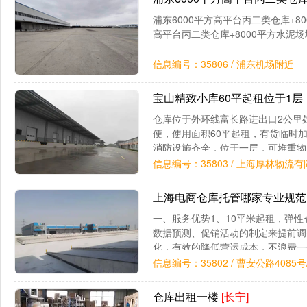
浦东6000平方高平台丙二类仓库+8
高平台丙二类仓库+8000平方水泥
信息编号：35806 / 浦东机场附近
宝山精致小库60平起租位于1
仓库位于外环线富长路进出口2公里处
便，使用面积60平起租，有货临时
消防设施齐全，位于一层，可堆重物
严密的安保和严格的管理措施，是您
信息编号：35803 / 上海厚林物流
上海电商仓库托管哪家专业规
一、服务优势1、10平米起租，弹
数据预测、促销活动的制定来提前调
化，有效的降低营运成本，不浪费一
为客户提供装卸、检验、上架、储存
信息编号：35802 / 曹安公路4085
仓库出租一楼
[长宁]