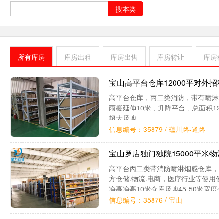
搜本类
所有库房
库房出租
库房出售
库房转让
库房
宝山高平台仓库12000平对外
高平台仓库，丙二类消防，带有喷淋
雨棚延伸10米，升降平台，总面积12
超大场地
信息编号：35879 / 蕴川路-道路
宝山罗店独门独院15000平米
高平台丙二类带消防喷淋烟感仓库，
方仓储.物流.电商，医疗行业等使用
净高净高10米仓库场地45-50米
统；备用发电机仓库承重3吨/平
信息编号：35876 / 宝山