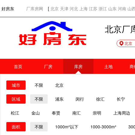
欢迎访问好房东！
网站首页
好房东
厂库房网
[
北京
天津
河北
上海
江苏
浙江
山东
河南
山
北京厂
北京
首页
厂房
库房
土地
商
城市
不限
北京
区域
不限
浦东
闵行
徐汇
长宁
松江
金山
奉贤
南汇
崇明
上海周边
面积
不限
1000m²以下
1000-3000m²
30