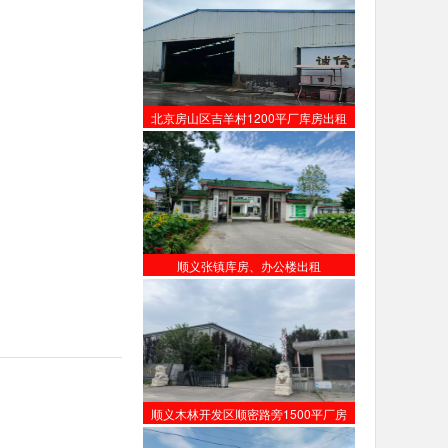
北京房山区吉羊村1200平厂库房出租
顺义张镇库房、办公楼出租
顺义木林开发区顺密路旁1500平厂房
【出租】