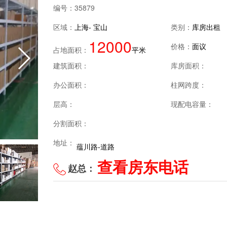
编号：
35879
区域：
上海- 宝山
类别：
库房出租
12000
价格：
面议
占地面积：
平米
建筑面积：
库房面积：
办公面积：
柱网跨度：
层高：
现配电容量：
分割面积：
地址：
蕴川路-道路
查看房东电话
赵总：