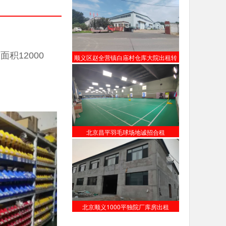
积12000
顺义区赵全营镇白庙村仓库大院出租转
让
北京昌平羽毛球场地诚招合租
北京顺义1000平独院厂库房出租