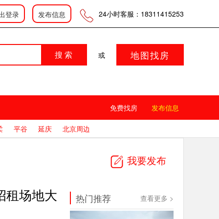
登录
|
|
会员中心
发布信息
24小时客服：18311415253
出登录
发布信息
地图找房
搜 索
或
免费找房
发布信息
柔
平谷
延庆
北京周边
我要发布
外招租场地大
热门推荐
查看更多 >