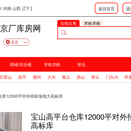
东
河南
山西
辽宁
]
返回首页
退
出租出售
求租求购
京厂库房网
北京
商铺/综合楼
求租求购
资讯
石景山
昌平
通州
大兴
顺义
房山
密云
门头沟
怀
库12000平对外招租场地大高标库
宝山高平台仓库12000平对
高标库