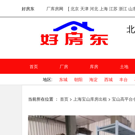
欢迎访问好房东！
网站首页
好房东
厂库房网
[
北京
天津
河北
上海
江苏
浙江
山
北
首页
厂房
库房
土地
地区:
东城
朝阳
海淀
西城
丰台
当前所在位置 ：
首页
>
上海宝山库房出租
>
宝山高平台仓