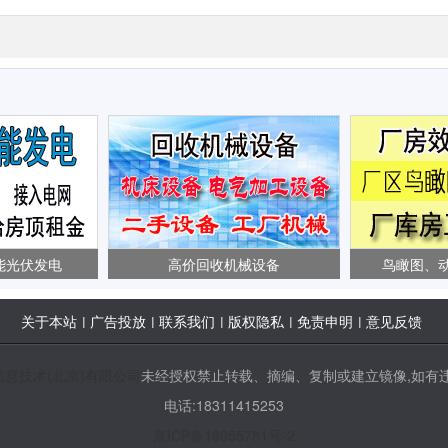
能光伏发电
高价回收机械设备
鸟瞰图、
关于本站
广告投放
联系我们
版权隐私
免责申明
意见反馈
|
|
|
|
|
信息技术(北京)有限公司
未经授权禁止转载、摘编、复制或建立镜像,如有违
电话:18311415253
京ICP备18055781号-2